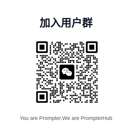
加入用户群
You are Prompter,We are PrompterHub